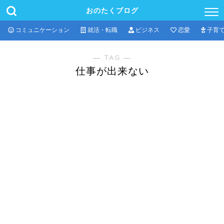
おのたくブログ
コミュニケーション
就活・転職
ビジネス
恋愛
子育
― TAG ―
仕事が出来ない