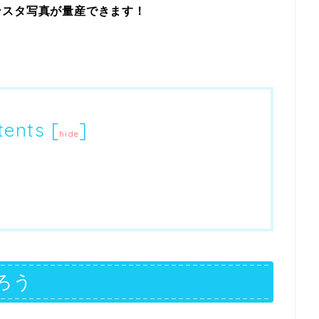
ンスタ写真が量産できます！
tents
[
]
hide
ろう