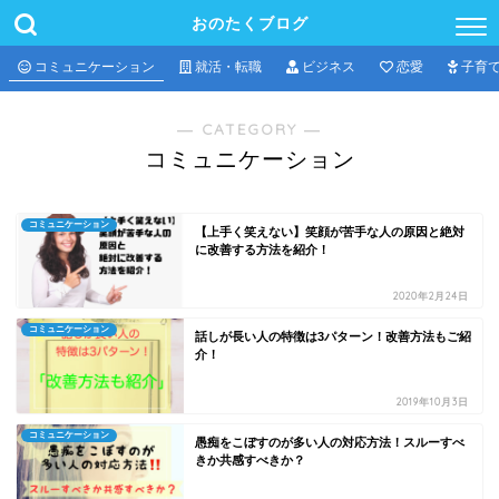
おのたくブログ
コミュニケーション
就活・転職
ビジネス
恋愛
子育
― CATEGORY ―
コミュニケーション
コミュニケーション
【上手く笑えない】笑顔が苦手な人の原因と絶対
に改善する方法を紹介！
2020年2月24日
コミュニケーション
話しが長い人の特徴は3パターン！改善方法もご紹
介！
2019年10月3日
コミュニケーション
愚痴をこぼすのが多い人の対応方法！スルーすべ
きか共感すべきか？