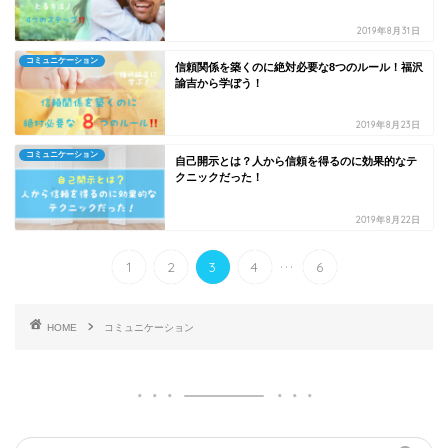
2019年8月31日
コミュニケーション
信頼関係を築くのに絶対必要な8つのルール！福沢
諭吉から学ぼう！
2019年8月23日
コミュニケーション
自己開示とは？人から信頼を得るのに効果的なテ
クニックだった！
2019年8月22日
...
1
2
3
4
6
HOME
コミュニケーション