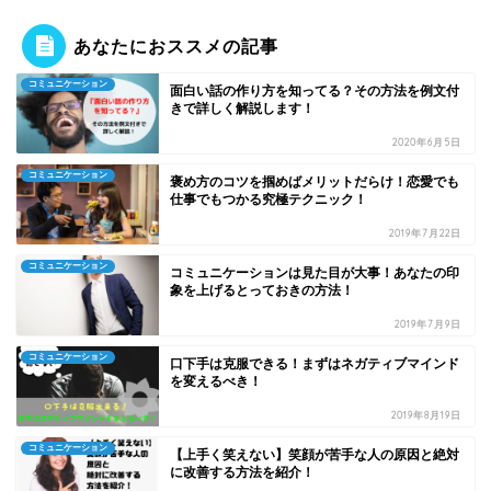
あなたにおススメの記事
コミュニケーション
面白い話の作り方を知ってる？その方法を例文付
きで詳しく解説します！
2020年6月5日
コミュニケーション
褒め方のコツを掴めばメリットだらけ！恋愛でも
仕事でもつかる究極テクニック！
2019年7月22日
コミュニケーション
コミュニケーションは見た目が大事！あなたの印
象を上げるとっておきの方法！
2019年7月9日
コミュニケーション
口下手は克服できる！まずはネガティブマインド
を変えるべき！
2019年8月19日
コミュニケーション
【上手く笑えない】笑顔が苦手な人の原因と絶対
に改善する方法を紹介！