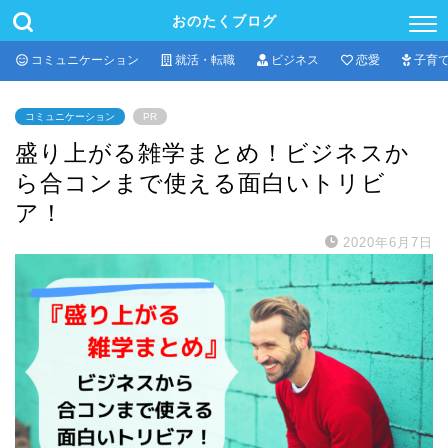
おのたくブログ
コミュニケーション
就活・転職
ビジネス
恋愛
子育
コミュニケーション
PR
盛り上がる雑学まとめ！ビジネスか
ら合コンまで使える面白いトリビ
ア！
2020年6月7日