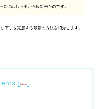
一気に話し下手が克服出来たのです。
話し下手を克服する最強の方法を紹介します。
tents
[
]
hide