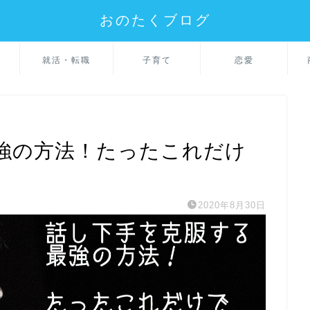
おのたくブログ
就活・転職
子育て
恋愛
強の方法！たったこれだけ
2020年8月30日