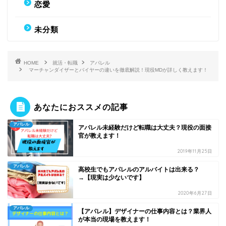
恋愛
未分類
HOME
就活・転職
アパレル
マーチャンダイザーとバイヤーの違いを徹底解説！現役MDが詳しく教えます！
あなたにおススメの記事
アパレル
アパレル未経験だけど転職は大丈夫？現役の面接
官が教えます！
2019年11月25日
アパレル
高校生でもアパレルのアルバイトは出来る？
→【現実は少ないです】
2020年6月27日
アパレル
【アパレル】デザイナーの仕事内容とは？業界人
が本当の現場を教えます！