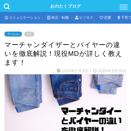
おのたくブログ
コミュニケーション
就活・転職
ビジネス
恋愛
子育
アパレル
PR
マーチャンダイザーとバイヤーの違
いを徹底解説！現役MDが詳しく教え
ます！
2020年2月3日
/
2020年3月19日