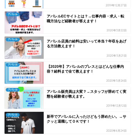
2019年12月27日
アパレル
アパレルECサイトとは？→仕事内容・求人・転
職方法など経験者が答えます！
2020年3月22日
アパレル
アパレル店員の給料は安いって本当？年収をあげ
る方法教えます！
2020年5月21日
アパレル
【2020年】アパレルのプレスとはどんな仕事内
容？給料まで全て教えます！
2020年5月26日
アパレル
アパレル販売員は大変？→スタッフが辞めてく実
態を経験者が教えます。
2019年12月12日
アパレル
新卒でアパレルに入ったけどもう辞めたい。→サ
クッと退職してＯＫです！
2020年6月24日