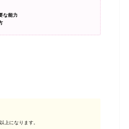
要な能力
方
年以上になります。