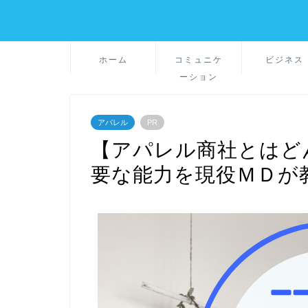
ホーム
コミュニケ
ビジネス
ーション
アパレル
PR
【アパレル商社とはど
要な能力を現役ＭＤが