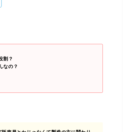
役割？
んなの？