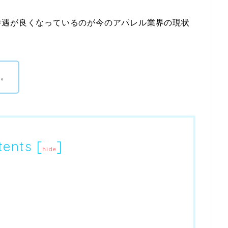
待遇が良くなっているのが今のアパレル業界の現状
い。
tents
[
]
hide