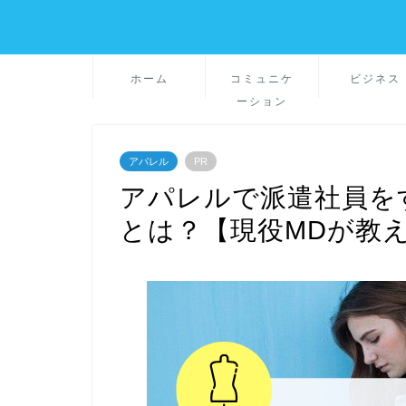
ホーム
コミュニケ
ビジネス
ーション
アパレル
PR
アパレルで派遣社員を
とは？【現役MDが教