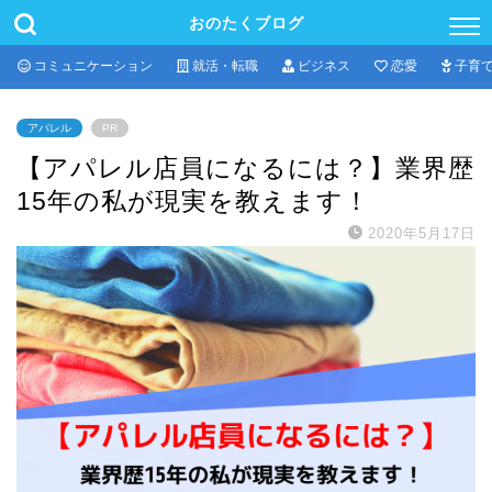
おのたくブログ
コミュニケーション
就活・転職
ビジネス
恋愛
子育
アパレル
PR
【アパレル店員になるには？】業界歴
15年の私が現実を教えます！
2020年5月17日