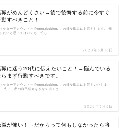
転職がめんどくさい→後で後悔する前に今すぐ
行動すべきこと！
ィッターアカウント☞@onotakublog. この様な悩みにお応えします。 転
したいと思ってはいても、忙し …
2020年3月16日
転職に迷う20代に伝えたいこと！→悩んでいる
ならまず行動すべきです。
ィッターアカウント☞@onotakublog. この様な悩みにお答えいたしま
。 先に、私の自己紹介をさせて頂くと …
2020年3月6日
転職が怖い！→だからって何もしなかったら将