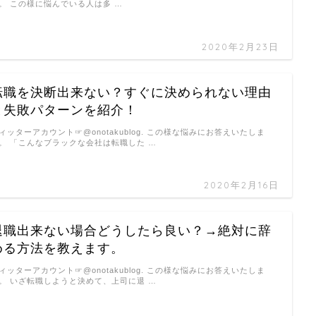
。 この様に悩んでいる人は多 …
2020年2月23日
転職を決断出来ない？すぐに決められない理由
と失敗パターンを紹介！
ィッターアカウント☞@onotakublog. この様な悩みにお答えいたしま
。 「こんなブラックな会社は転職した …
2020年2月16日
退職出来ない場合どうしたら良い？→絶対に辞
める方法を教えます。
ィッターアカウント☞@onotakublog. この様な悩みにお答えいたしま
。 いざ転職しようと決めて、上司に退 …