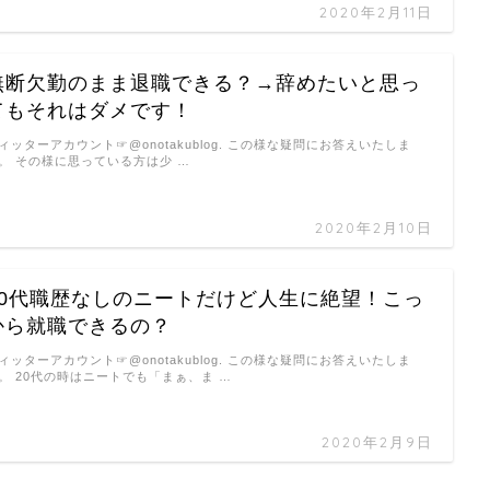
2020年2月11日
無断欠勤のまま退職できる？→辞めたいと思っ
てもそれはダメです！
ィッターアカウント☞@onotakublog. この様な疑問にお答えいたしま
。 その様に思っている方は少 …
2020年2月10日
30代職歴なしのニートだけど人生に絶望！こっ
から就職できるの？
ィッターアカウント☞@onotakublog. この様な疑問にお答えいたしま
。 20代の時はニートでも「まぁ、ま …
2020年2月9日