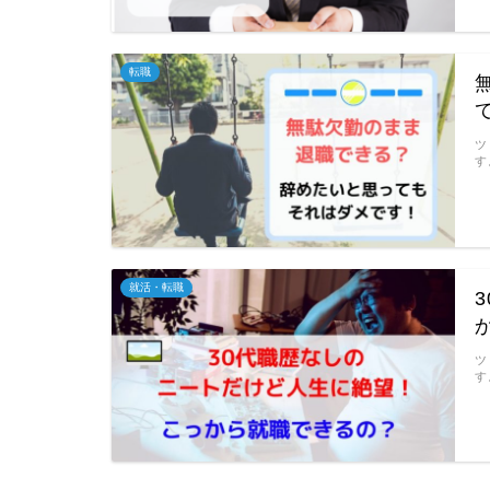
転職
ツ
す
就活・転職
ツ
す