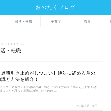
おのたくブログ
就活・転職
子育て
恋愛
CATEGORY ―
就活・転職
【退職引き止めがしつこい】絶対に辞める為の
知識と方法を紹介！
ィッターアカウント☞@onotakublog. この様な悩みにお応えします いざ
職しようと思って上司に相談したものの …
2020年3月18日