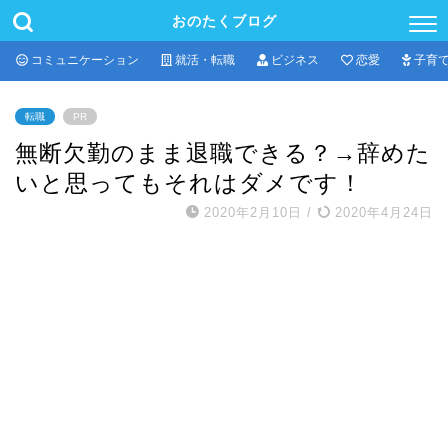
おのたくブログ
コミュニケーション
就活・転職
ビジネス
恋愛
子育
転職
PR
無断欠勤のまま退職できる？→辞めた
いと思ってもそれはダメです！
2020年2月10日
/
2020年4月24日