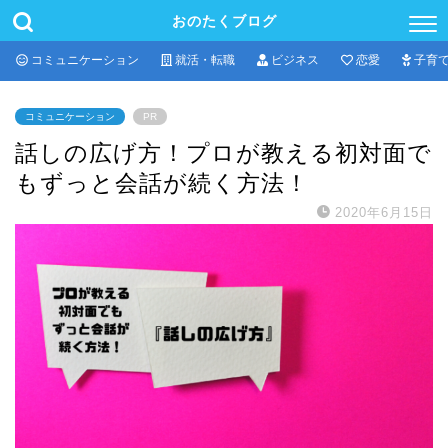
おのたくブログ
コミュニケーション
就活・転職
ビジネス
恋愛
子育
コミュニケーション
PR
話しの広げ方！プロが教える初対面で
もずっと会話が続く方法！
2020年6月15日