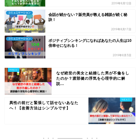
2019年8月12日
コミュニケーション
会話が続かない？販売員が教える雑談が続く秘
訣！
2019年8月17日
コミュニケーション
ポジティブシンキングになればあなたの人生は10
倍幸せになれる！
2019年8月3日
なぜ絶世の美女と結婚した男が不倫をし
たのか？渡部健の浮気を心理学的に解
説...
異性の前だと緊張して話せないあなた
へ！【改善方法はシンプルです】