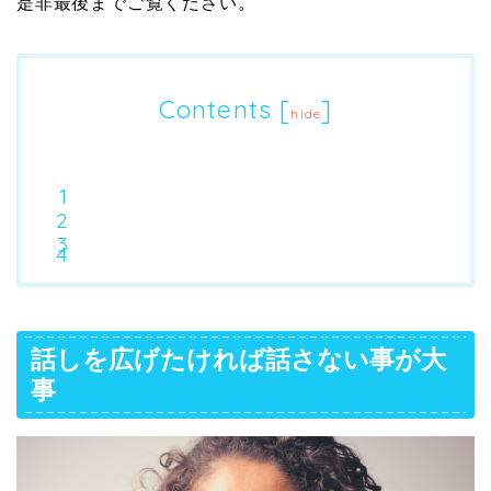
是非最後までご覧ください。
Contents
[
]
hide
話しを広げたければ話さない事が大
事