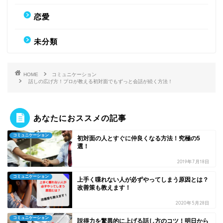
恋愛
未分類
HOME
コミュニケーション
話しの広げ方！プロが教える初対面でもずっと会話が続く方法！
あなたにおススメの記事
コミュニケーション
初対面の人とすぐに仲良くなる方法！究極の5
選！
2019年7月18日
コミュニケーション
上手く喋れない人が必ずやってしまう原因とは？
改善策も教えます！
2020年5月28日
コミュニケーション
説得力を驚異的に上げる話し方のコツ！明日から